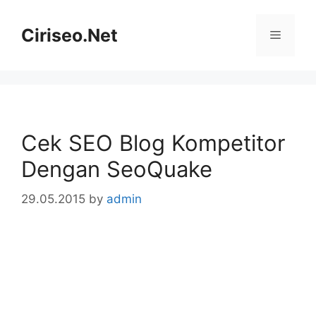
Skip
to
Ciriseo.Net
Menu
content
Cek SEO Blog Kompetitor
Dengan SeoQuake
29.05.2015
by
admin