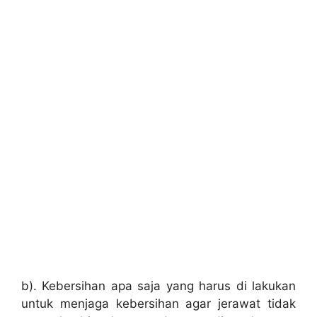
b). Kebersihan apa saja yang harus di lakukan
untuk menjaga kebersihan agar jerawat tidak