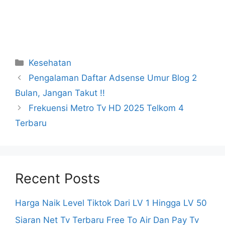
Categories
Kesehatan
Pengalaman Daftar Adsense Umur Blog 2
Bulan, Jangan Takut !!
Frekuensi Metro Tv HD 2025 Telkom 4
Terbaru
Recent Posts
Harga Naik Level Tiktok Dari LV 1 Hingga LV 50
Siaran Net Tv Terbaru Free To Air Dan Pay Tv