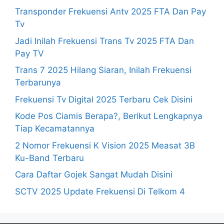
Transponder Frekuensi Antv 2025 FTA Dan Pay
Tv
Jadi Inilah Frekuensi Trans Tv 2025 FTA Dan
Pay TV
Trans 7 2025 Hilang Siaran, Inilah Frekuensi
Terbarunya
Frekuensi Tv Digital 2025 Terbaru Cek Disini
Kode Pos Ciamis Berapa?, Berikut Lengkapnya
Tiap Kecamatannya
2 Nomor Frekuensi K Vision 2025 Measat 3B
Ku-Band Terbaru
Cara Daftar Gojek Sangat Mudah Disini
SCTV 2025 Update Frekuensi Di Telkom 4