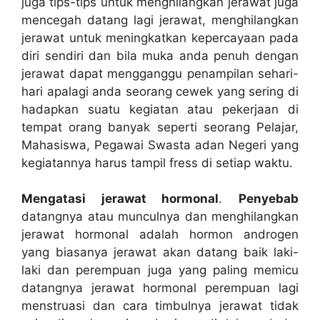
juga tips-tips untuk menghilangkan jerawat juga
mencegah datang lagi jerawat, menghilangkan
jerawat untuk meningkatkan kepercayaan pada
diri sendiri dan bila muka anda penuh dengan
jerawat dapat mengganggu penampilan sehari-
hari apalagi anda seorang cewek yang sering di
hadapkan suatu kegiatan atau pekerjaan di
tempat orang banyak seperti seorang Pelajar,
Mahasiswa, Pegawai Swasta adan Negeri yang
kegiatannya harus tampil fress di setiap waktu.
Mengatasi jerawat hormonal
.
Penyebab
datangnya atau munculnya dan menghilangkan
jerawat hormonal adalah hormon androgen
yang biasanya jerawat akan datang baik laki-
laki dan perempuan juga yang paling memicu
datangnya jerawat hormonal perempuan lagi
menstruasi dan cara timbulnya jerawat tidak