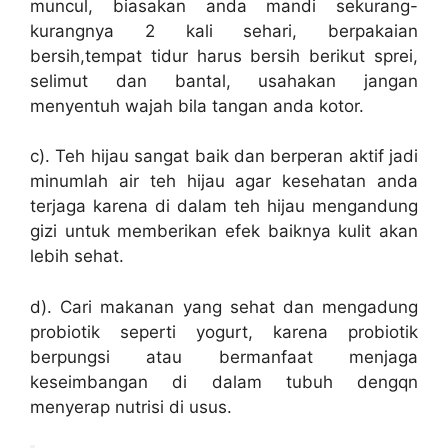
muncul, biasakan anda mandi sekurang-
kurangnya 2 kali sehari, berpakaian
bersih,tempat tidur harus bersih berikut sprei,
selimut dan bantal, usahakan jangan
menyentuh wajah bila tangan anda kotor.
c). Teh hijau sangat baik dan berperan aktif jadi
minumlah air teh hijau agar kesehatan anda
terjaga karena di dalam teh hijau mengandung
gizi untuk memberikan efek baiknya kulit akan
lebih sehat.
d). Cari makanan yang sehat dan mengadung
probiotik seperti yogurt, karena probiotik
berpungsi atau bermanfaat menjaga
keseimbangan di dalam tubuh dengqn
menyerap nutrisi di usus.