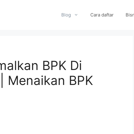
Blog
Cara daftar
Bisn
malkan BPK Di
| Menaikan BPK