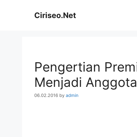
Skip
to
Ciriseo.Net
content
Pengertian Prem
Menjadi Anggot
06.02.2016
by
admin