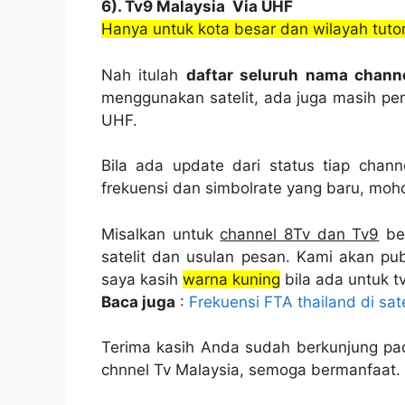
6). Tv9 Malaysia Via UHF
Hanya untuk kota besar dan wilayah tutori
Nah itulah
daftar seluruh nama channe
menggunakan satelit, ada juga masih pem
UHF.
Bila ada update dari status tiap chan
frekuensi dan simbolrate yang baru, moh
Misalkan untuk
channel 8Tv dan Tv9
bel
satelit dan usulan pesan. Kami akan pub
saya kasih
warna kuning
bila ada untuk tv
Baca juga
:
Frekuensi FTA thailand di sate
Terima kasih Anda sudah berkunjung pa
chnnel Tv Malaysia, semoga bermanfaat.