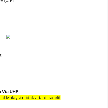
-81,4 Bt
t
a Via UHF
al Malaysia tidak ada di satelit