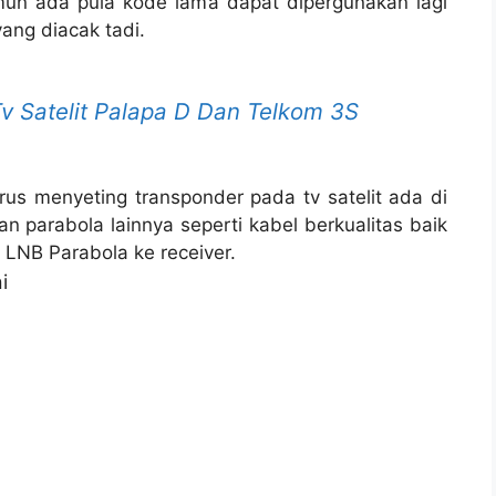
mun ada pula kode lama dapat dipergunakan lagi
ang diacak tadi.
v Satelit Palapa D Dan Telkom 3S
rus menyeting transponder pada tv satelit ada di
n parabola lainnya seperti kabel berkualitas baik
LNB Parabola ke receiver.
i