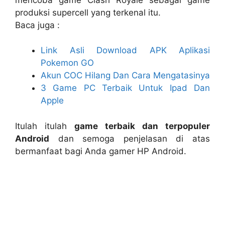
produksi supercell yang terkenal itu.
Baca juga :
Link Asli Download APK Aplikasi
Pokemon GO
Akun COC Hilang Dan Cara Mengatasinya
3 Game PC Terbaik Untuk Ipad Dan
Apple
Itulah itulah
game terbaik dan terpopuler
Android
dan semoga penjelasan di atas
bermanfaat bagi Anda gamer HP Android.