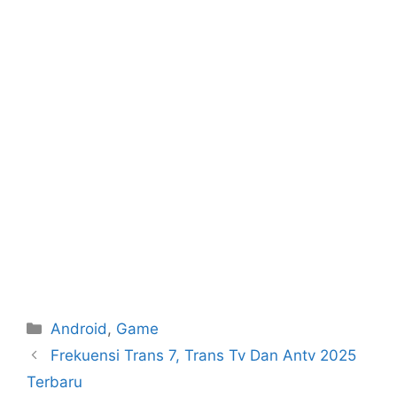
Categories
Android
,
Game
Frekuensi Trans 7, Trans Tv Dan Antv 2025
Terbaru