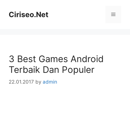
Skip
to
Ciriseo.Net
Menu
content
3 Best Games Android
Terbaik Dan Populer
22.01.2017
by
admin