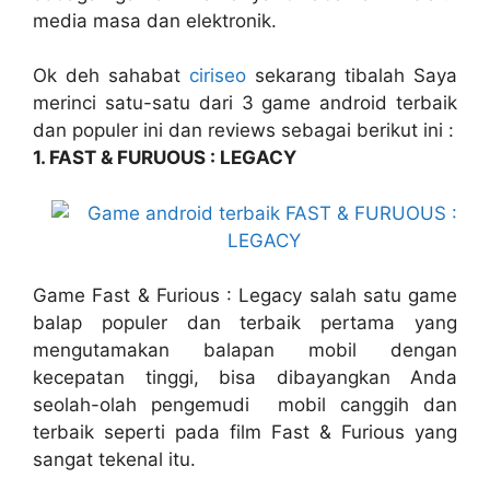
media masa dan elektronik.
Ok deh sahabat
ciriseo
sekarang tibalah Saya
merinci satu-satu dari 3 game android terbaik
dan populer ini dan reviews sebagai berikut ini :
1. FAST & FURUOUS : LEGACY
Game Fast & Furious : Legacy salah satu game
balap populer dan terbaik pertama yang
mengutamakan balapan mobil dengan
kecepatan tinggi, bisa dibayangkan Anda
seolah-olah pengemudi mobil canggih dan
terbaik seperti pada film Fast & Furious yang
sangat tekenal itu.