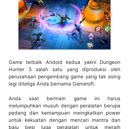
Game terbaik Andoid kedua yakni Dungeon
Hunter 5 salah satu yang diproduksi oleh
perusahaan pengembang game yang tak asing
lagi diteliga Anda bernama Gameloft.
Anda saat bermain game ini harus
melumpuhkan musuh dengan peralatan berupa
pedang dan kemampuan meingkatkan power
untuk kekuatan dengan mencari mantra dan
baju besi juga peralatan untuk meraih