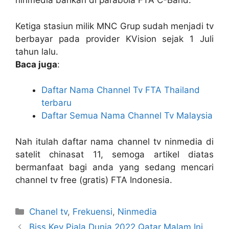
ninmedia bahkan di parabola FTA C-Band.
Ketiga stasiun milik MNC Grup sudah menjadi tv
berbayar pada provider KVision sejak 1 Juli
tahun lalu.
Baca juga
:
Daftar Nama Channel Tv FTA Thailand
terbaru
Daftar Semua Nama Channel Tv Malaysia
Nah itulah daftar nama channel tv ninmedia di
satelit chinasat 11, semoga artikel diatas
bermanfaat bagi anda yang sedang mencari
channel tv free (gratis) FTA Indonesia.
Categories
Chanel tv
,
Frekuensi
,
Ninmedia
Biss Key Piala Dunia 2022 Qatar Malam Ini