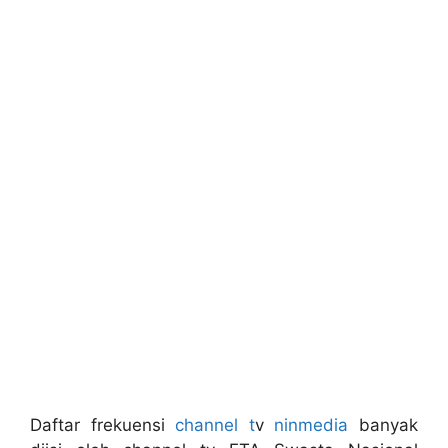
Daftar frekuensi
channel t
v
ninmedia
banyak