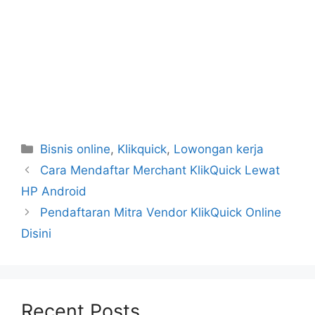
Categories
Bisnis online
,
Klikquick
,
Lowongan kerja
Cara Mendaftar Merchant KlikQuick Lewat
HP Android
Pendaftaran Mitra Vendor KlikQuick Online
Disini
Recent Posts