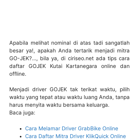
Apabila melihat nominal di atas tadi sangatlah
besar ya!, apakah Anda tertarik menjadi mitra
GO-JEK?…, bila ya, di ciriseo.net ada tips cara
daftar GOJEK Kutai Kartanegara online dan
offline.
Menjadi driver GOJEK tak terikat waktu, pilih
waktu yang tepat atau waktu luang Anda, tanpa
harus menyita waktu bersama keluarga.
Baca juga:
Cara Melamar Driver GrabBike Online
Cara Daftar Mitra Driver KlikQuick Online