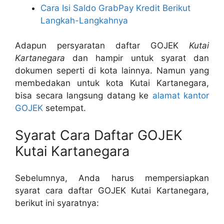
Cara Isi Saldo GrabPay Kredit Berikut
Langkah-Langkahnya
Adapun persyaratan daftar GOJEK
Kutai
Kartanegara
dan hampir untuk syarat dan
dokumen seperti di kota lainnya. Namun yang
membedakan untuk kota Kutai Kartanegara,
bisa secara langsung datang ke
alamat kantor
GOJEK
setempat.
Syarat Cara Daftar GOJEK
Kutai Kartanegara
Sebelumnya, Anda harus mempersiapkan
syarat cara daftar GOJEK Kutai Kartanegara,
berikut ini syaratnya: