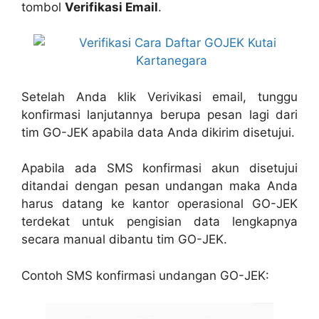
tombol
Verifikasi Email
.
Setelah Anda klik Verivikasi email, tunggu
konfirmasi lanjutannya berupa pesan lagi dari
tim GO-JEK apabila data Anda dikirim disetujui.
Apabila ada SMS konfirmasi akun disetujui
ditandai dengan pesan undangan maka Anda
harus datang ke kantor operasional GO-JEK
terdekat untuk pengisian data lengkapnya
secara manual dibantu tim GO-JEK.
Contoh SMS konfirmasi undangan GO-JEK: