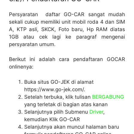
Persyaratan daftar GO-CAR sangat mudah
sekali cukup memiliki unit mobil roda 4 dan SIM
A, KTP asli, SKCK, Foto baru, Hp RAM diatas
1GB atau cek lagi ke paragraf mengenai
persyaratan umum.
Berikut ini adalah cara pendaftaran GOCAR
onlinenya:
Buka situs GO-JEK di alamat
https://www.go-jek.com/.
Setelah terbuka, klik tulisan
BERGABUNG
yang terletak di bagian atas kanan
Selanjutnya pilih Submenu
Driver
,
kemudian Klik GO-CAR
Selanjutnya akan muncul halaman baru