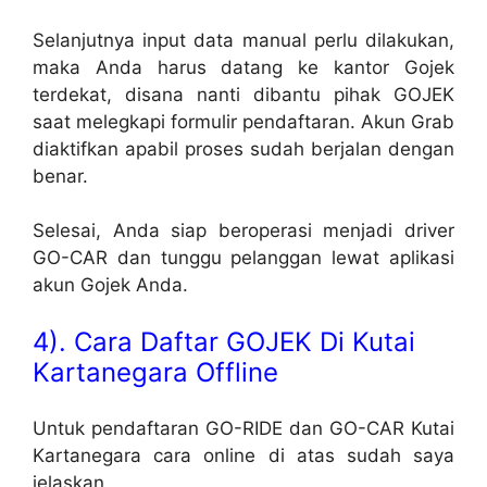
Selanjutnya input data manual perlu dilakukan,
maka Anda harus datang ke kantor Gojek
terdekat, disana nanti dibantu pihak GOJEK
saat melegkapi formulir pendaftaran. Akun Grab
diaktifkan apabil proses sudah berjalan dengan
benar.
Selesai, Anda siap beroperasi menjadi driver
GO-CAR dan tunggu pelanggan lewat aplikasi
akun Gojek Anda.
4). Cara Daftar
GOJEK Di Kutai
Kartanegara Offline
Untuk pendaftaran GO-RIDE dan GO-CAR Kutai
Kartanegara cara online di atas sudah saya
jelaskan.