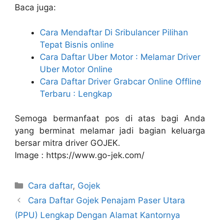
Baca juga:
Cara Mendaftar Di Sribulancer Pilihan
Tepat Bisnis online
Cara Daftar Uber Motor : Melamar Driver
Uber Motor Online
Cara Daftar Driver Grabcar Online Offline
Terbaru : Lengkap
Semoga bermanfaat pos di atas bagi Anda
yang berminat melamar jadi bagian keluarga
bersar mitra driver GOJEK.
Image : https://www.go-jek.com/
Categories
Cara daftar
,
Gojek
Cara Daftar Gojek Penajam Paser Utara
(PPU) Lengkap Dengan Alamat Kantornya