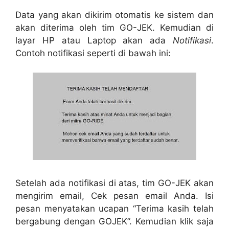
Data yang akan dikirim otomatis ke sistem dan
akan diterima oleh tim GO-JEK. Kemudian di
layar HP atau Laptop akan ada
Notifikasi
.
Contoh notifikasi seperti di bawah ini:
Setelah ada notifikasi di atas, tim GO-JEK akan
mengirim email, Cek pesan email Anda. Isi
pesan menyatakan ucapan “Terima kasih telah
bergabung dengan GOJEK”. Kemudian klik saja