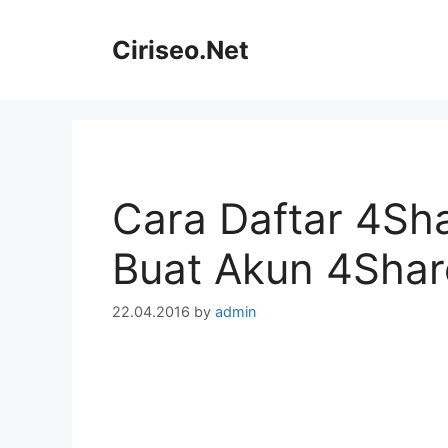
Skip
to
Ciriseo.Net
content
Cara Daftar 4Sha
Buat Akun 4Sha
22.04.2016
by
admin