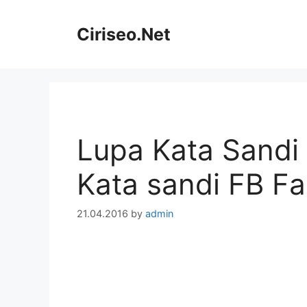
Skip
to
Ciriseo.Net
content
Lupa Kata Sandi
Kata sandi FB F
21.04.2016
by
admin