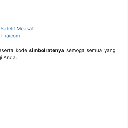
 Satelit Measat
e Thaicom
serta kode
simbolratenya
semoga semua yang
gi Anda.