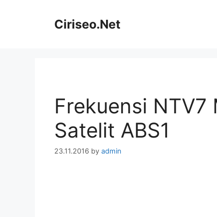
Skip
to
Ciriseo.Net
content
Frekuensi NTV7 
Satelit ABS1
23.11.2016
by
admin