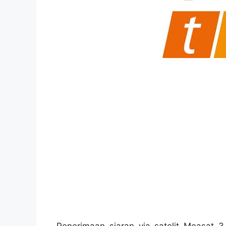
Penerimaan siaran via satelit Measat 