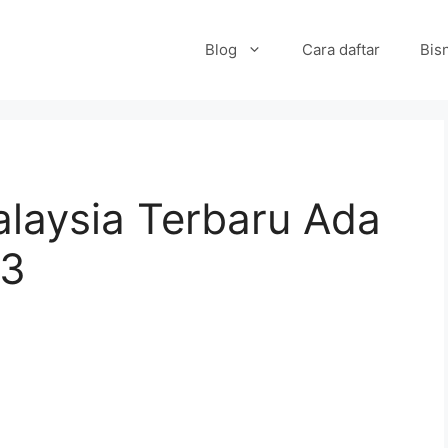
Blog
Cara daftar
Bisn
alaysia Terbaru Ada
t3