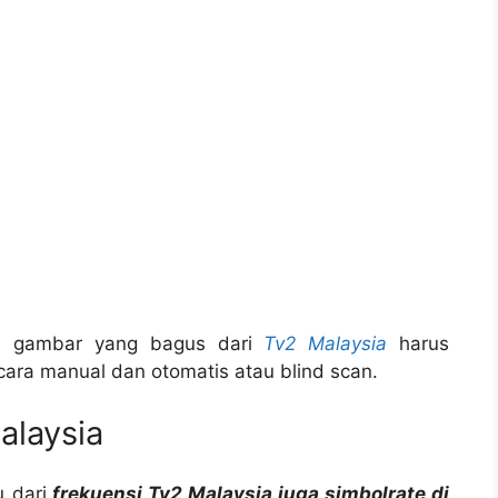
tas gambar yang bagus dari
Tv2 Malaysia
harus
cara manual dan otomatis atau blind scan.
alaysia
 dari
frekuensi Tv2 Malaysia juga simbolrate di