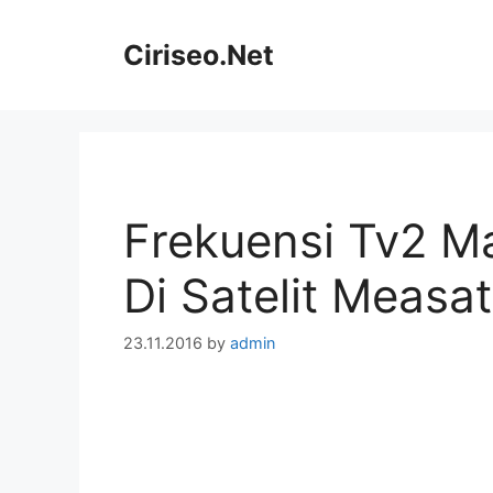
Skip
to
Ciriseo.Net
content
Frekuensi Tv2 M
Di Satelit Measa
23.11.2016
by
admin