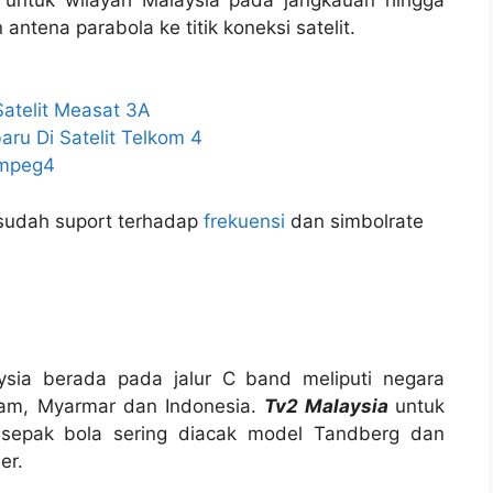
tena parabola ke titik koneksi satelit.
Satelit Measat 3A
aru Di Satelit Telkom 4
 mpeg4
sudah suport terhadap
frekuensi
dan simbolrate
ysia berada pada jalur C band meliputi negara
tnam, Myarmar dan Indonesia.
Tv2 Malaysia
untuk
i sepak bola sering diacak model Tandberg dan
er.