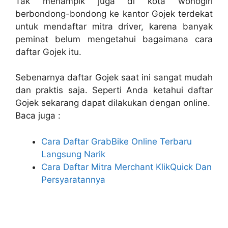
Tak menampik juga di kota wonogiri
berbondong-bondong ke kantor Gojek terdekat
untuk mendaftar mitra driver, karena banyak
peminat belum mengetahui bagaimana cara
daftar Gojek itu.
Sebenarnya daftar Gojek saat ini sangat mudah
dan praktis saja. Seperti Anda ketahui daftar
Gojek sekarang dapat dilakukan dengan online.
Baca juga :
Cara Daftar GrabBike Online Terbaru
Langsung Narik
Cara Daftar Mitra Merchant KlikQuick Dan
Persyaratannya