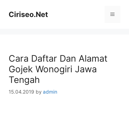
Skip
to
Ciriseo.Net
Menu
content
Cara Daftar Dan Alamat
Gojek Wonogiri Jawa
Tengah
15.04.2019
by
admin