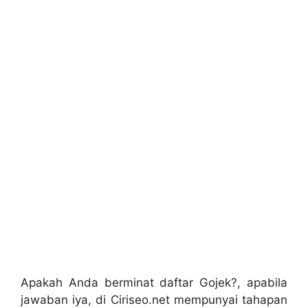
Apakah Anda berminat daftar Gojek?, apabila
jawaban iya, di Ciriseo.net mempunyai tahapan