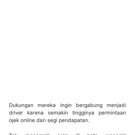
Dukungan mereka ingin bergabung menjadi
driver karena semakin tingginya permintaan
ojek online dan segi pendapatan.