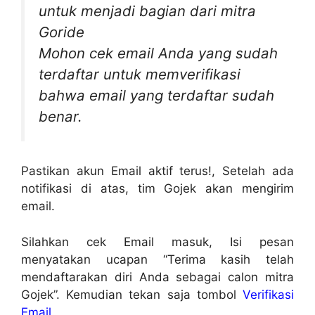
untuk menjadi bagian dari mitra
Goride
Mohon cek email Anda yang sudah
terdaftar untuk memverifikasi
bahwa email yang terdaftar sudah
benar.
Pastikan akun Email aktif terus!, Setelah ada
notifikasi di atas, tim Gojek akan mengirim
email.
Silahkan cek Email masuk, Isi pesan
menyatakan ucapan “Terima kasih telah
mendaftarakan diri Anda sebagai calon mitra
Gojek”. Kemudian tekan saja tombol
Verifikasi
Email
.