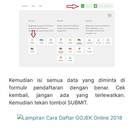
Kemudian isi semua data yang diminta di
formulir pendaftaran dengan benar. Cek
kembali, jangan ada yang terlewatkan.
Kemudian tekan tombol SUBMIT.