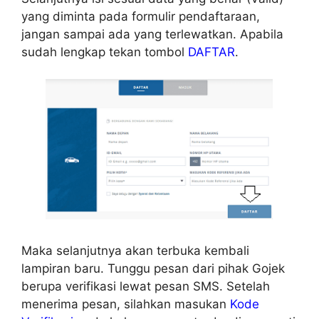
yang diminta pada formulir pendaftaraan,
jangan sampai ada yang terlewatkan. Apabila
sudah lengkap tekan tombol
DAFTAR
.
Maka selanjutnya akan terbuka kembali
lampiran baru. Tunggu pesan dari pihak Gojek
berupa verifikasi lewat pesan SMS. Setelah
menerima pesan, silahkan masukan
Kode