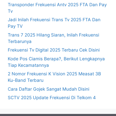
Transponder Frekuensi Antv 2025 FTA Dan Pay
Tv
Jadi Inilah Frekuensi Trans Tv 2025 FTA Dan
Pay TV
Trans 7 2025 Hilang Siaran, Inilah Frekuensi
Terbarunya
Frekuensi Tv Digital 2025 Terbaru Cek Disini
Kode Pos Ciamis Berapa?, Berikut Lengkapnya
Tiap Kecamatannya
2 Nomor Frekuensi K Vision 2025 Measat 3B
Ku-Band Terbaru
Cara Daftar Gojek Sangat Mudah Disini
SCTV 2025 Update Frekuensi Di Telkom 4