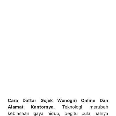
Cara Daftar Gojek Wonogiri Online Dan
Alamat Kantornya
. Teknologi merubah
kebiasaan gaya hidup, begitu pula halnya